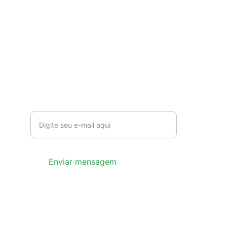
Contato
prmarajo@gmail.com
(91) 99328-0469
Fale conosco
Seu e-mail para contato
Enviar mensagem
Prelazia do Marajó © 2026 - Todos os direitos 
reservados.